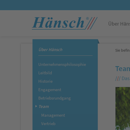
Über Hän
Über Hänsch
Sie befin
Unternehmensphilosophie
Tea
Leitbild
/
/
/
Das 
Historie
Engagement
Betriebsrundgang
Team
Management
Vertrieb