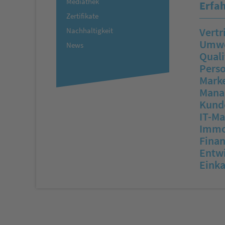
Mediathek
Erfah
Zertifikate
Vertr
Nachhaltigkeit
Umwe
News
Quali
Pers
Mark
Mana
Kunde
IT-M
Immo
Fina
Entw
Einka