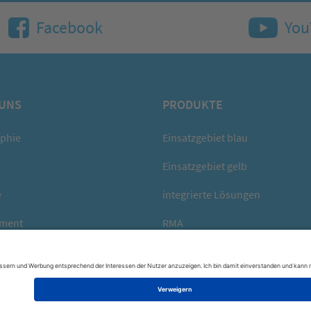
Facebook
You
 UNS
PRODUKTE
ophie
Einsatzgebiet blau
Einsatzgebiet gelb
e
integrierte Lösungen
ment
RMA
eigen...
mehr anzeigen...