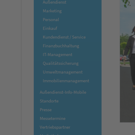
Außendienst
Marketing
Personal
Einkauf
Kundendienst / Service
Finanzbuchhaltung
IT-Management
Qualitätssicherung
Umweltmanagement
Immobilienmanagement
Außendienst-Info-Mobile
Standorte
Presse
Messetermine
Vertriebspartner