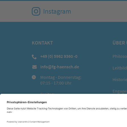
Instagram
KONTAKT
ÜBER
+49 (0) 5962 9360 -0
Philos
info@fg-haensch.de
Leitbild
Montag - Donnerstag:
Histori
07:15 - 17:00 Uhr
Engage
Freitag:
07:15 - 15:00 Uhr
mehr anz
© Hänsch GmbH