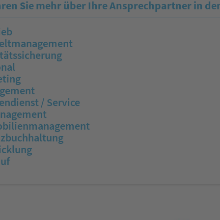
ren Sie mehr über Ihre Ansprechpartner in de
ieb
ltmanagement
tätssicherung
onal
eting
gement
ndienst / Service
anagement
bilienmanagement
nzbuchhaltung
icklung
uf