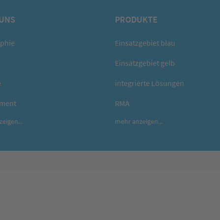
 UNS
PRODUKTE
ophie
Einsatzgebiet blau
Einsatzgebiet gelb
e
integrierte Lösungen
ment
RMA
eigen...
mehr anzeigen...