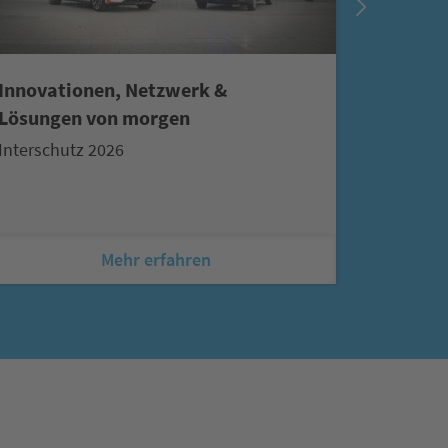
Innovationen, Netzwerk &
Hänsch 
Lösungen von morgen
verläng
Partner
Interschutz 2026
Auch in 
Mehr erfahren