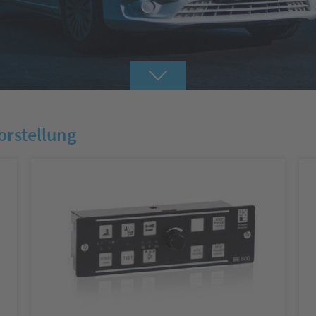
W
orstellung