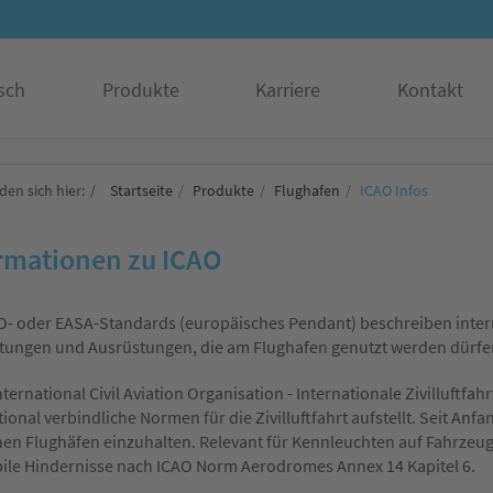
sch
Produkte
Karriere
Kontakt
den sich hier:
Startseite
Produkte
Flughafen
ICAO Infos
rmationen zu ICAO
O- oder EASA-Standards (europäisches Pendant) beschreiben intern
tungen und Ausrüstungen, die am Flughafen genutzt werden dürfe
nternational Civil Aviation Organisation - Internationale Zivilluftfah
tional verbindliche Normen für die Zivilluftfahrt aufstellt. Seit A
en Flughäfen einzuhalten. Relevant für Kennleuchten auf Fahrzeu
ile Hindernisse nach ICAO Norm Aerodromes Annex 14 Kapitel 6.