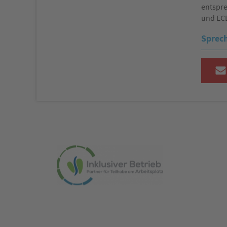
entspre
und EC
Sprech