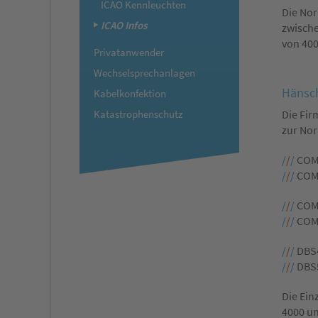
ICAO Kennleuchten
Die Nor
ICAO Infos
zwische
von 400
Privatanwender
Wechselsprechanlagen
Hänsch
Kabelkonfektion
Katastrophenschutz
Die Fir
zur No
/
/
/
COME
/
/
/
COME
/
/
/
COME
/
/
/
COME
/
/
/
DBS4
/
/
/
DBS5
Die Ein
4000 un