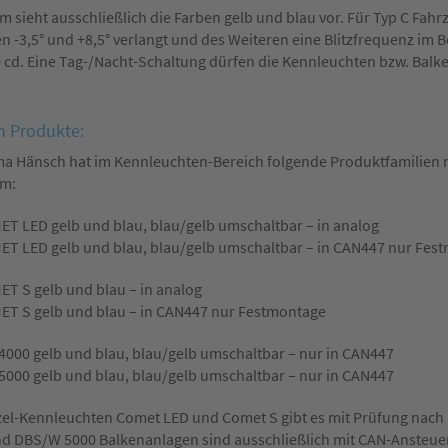
m sieht ausschließlich die Farben gelb und blau vor. Für Typ C Fa
n -3,5° und +8,5° verlangt und des Weiteren eine Blitzfrequenz im B
 cd. Eine Tag-/Nacht-Schaltung dürfen die Kennleuchten bzw. Balk
 Produkte:
ma Hänsch hat im Kennleuchten-Bereich folgende Produktfamilien n
rm:
T LED gelb und blau, blau/gelb umschaltbar – in analog
T LED gelb und blau, blau/gelb umschaltbar – in CAN447 nur Fes
T S gelb und blau – in analog
T S gelb und blau – in CAN447 nur Festmontage
000 gelb und blau, blau/gelb umschaltbar – nur in CAN447
000 gelb und blau, blau/gelb umschaltbar – nur in CAN447
zel-Kennleuchten Comet LED und Comet S gibt es mit Prüfung nach
d DBS/W 5000 Balkenanlagen sind ausschließlich mit CAN-Ansteue