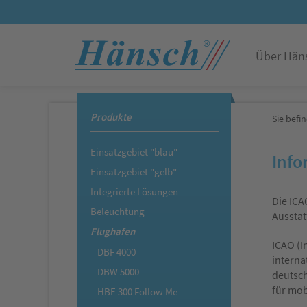
Über Hän
Produkte
Sie befin
Einsatzgebiet "blau"
Info
Einsatzgebiet "gelb"
Integrierte Lösungen
Die ICA
Beleuchtung
Ausstat
Flughafen
ICAO (I
DBF 4000
interna
DBW 5000
deutsch
für mob
HBE 300 Follow Me