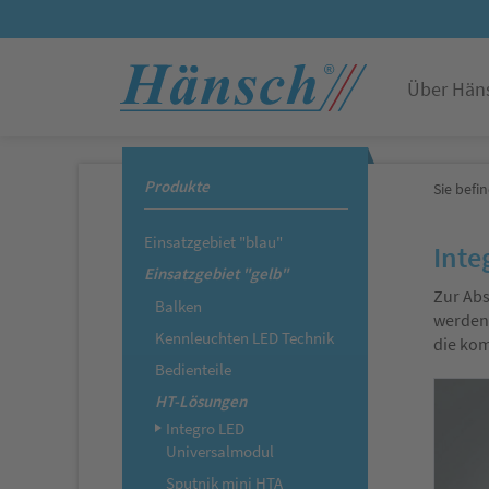
Über Hän
Produkte
Sie befin
Einsatzgebiet "blau"
Inte
Einsatzgebiet "gelb"
Zur Abs
Balken
werden.
Kennleuchten LED Technik
die kom
Bedienteile
HT-Lösungen
Integro LED
Universalmodul
Sputnik mini HTA