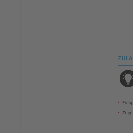
ZUL
Entsp
Zugel