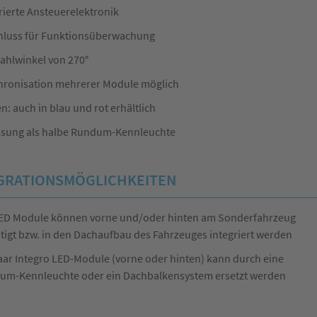
rierte Ansteuerelektronik
hluss für Funktionsüberwachung
ahlwinkel von 270°
hronisation mehrerer Module möglich
n: auch in blau und rot erhältlich
ssung als halbe Rundum-Kennleuchte
GRATIONSMÖGLICHKEITEN
LED Module können vorne und/oder hinten am Sonderfahrzeug
tigt bzw. in den Dachaufbau des Fahrzeuges integriert werden
aar Integro LED-Module (vorne oder hinten) kann durch eine
um-Kennleuchte oder ein Dachbalkensystem ersetzt werden