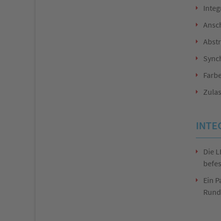
Integ
Ansc
Abstr
Sync
Farbe
Zula
INTE
Die 
befes
Ein P
Rund