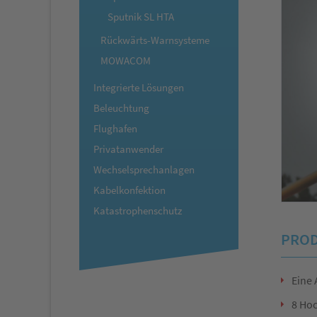
Sputnik SL HTA
Rückwärts-Warnsysteme
MOWACOM
Integrierte Lösungen
Beleuchtung
Flughafen
Privatanwender
Wechselsprechanlagen
Kabelkonfektion
Katastrophenschutz
PROD
Eine 
8 Hoc