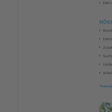
EMV 
MÖGL
Rundu
Fahrt
Zusat
Suchb
Umfel
Arbei
*Kann j