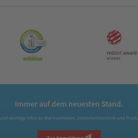
Immer auf dem neuesten Stand.
und wichtige Infos zu Warnsystemen, Sicherheitstechnik und Produ
Zur Anmeldung