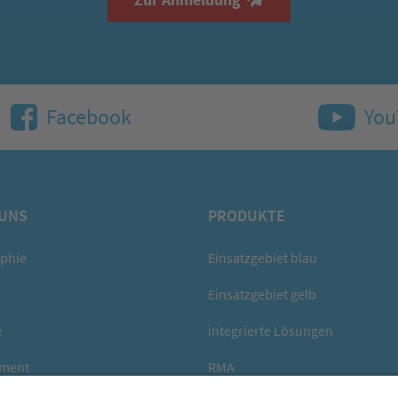
Facebook
You
 UNS
PRODUKTE
ophie
Einsatzgebiet blau
Einsatzgebiet gelb
e
integrierte Lösungen
ment
RMA