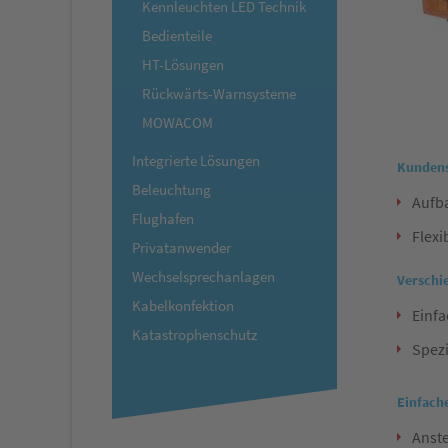
Kennleuchten LED Technik
Bedienteile
HT-Lösungen
Rückwärts-Warnsysteme
MOWACOM
Integrierte Lösungen
Kundens
Beleuchtung
Aufb
Flughafen
Flexi
Privatanwender
Wechselsprechanlagen
Verschi
Kabelkonfektion
Einf
Katastrophenschutz
Spezi
Einfach
Anst