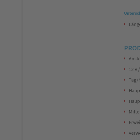
Untersc
Läng
PROD
Anste
12 V 
Tag/
Haup
Haup
Mitte
Erwei
Verw