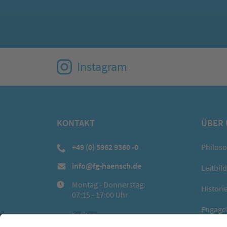
Instagram
KONTAKT
ÜBER
+49 (0) 5962 9360 -0
Philos
info@fg-haensch.de
Leitbild
Montag - Donnerstag:
Histori
07:15 - 17:00 Uhr
Engage
Freitag:
07:15 - 15:00 Uhr