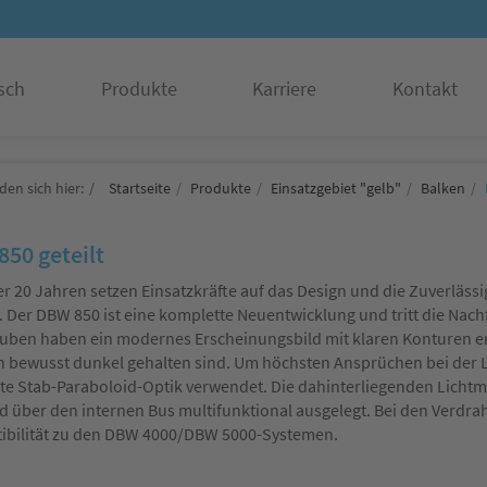
sch
Produkte
Karriere
Kontakt
den sich hier:
Startseite
Produkte
Einsatzgebiet "gelb"
Balken
50 geteilt
er 20 Jahren setzen Einsatzkräfte auf das Design und die Zuverläss
 Der DBW 850 ist eine komplette Neuentwicklung und tritt die Nac
uben haben ein modernes Erscheinungsbild mit klaren Konturen er
 bewusst dunkel gehalten sind. Um höchsten Ansprüchen bei der Li
e Stab-Paraboloid-Optik verwendet. Die dahinterliegenden Lichtm
d über den internen Bus multifunktional ausgelegt. Bei den Verdr
ibilität zu den DBW 4000/DBW 5000-Systemen.