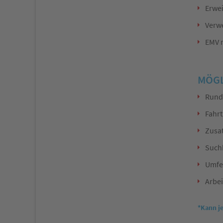
Erwei
Verw
EMV 
MÖGL
Rundu
Fahrt
Zusat
Suchb
Umfel
Arbei
*Kann j