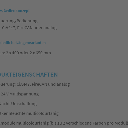
es Bedienkonzept
euerung/Bedienung
 CiA447, FireCAN oder analog
hiedliche Längenvarianten
n: 2 x 400 oder 2 x 650 mm
UKTEIGENSCHAFTEN
uerung: CiA447, FireCAN und analog
/ 24 V Multispannung
Nacht-Umschaltung
tkennleuchte multicolourfähig
lmodule multicolourfähig (bis zu 2 verschiedene Farben pro Modul