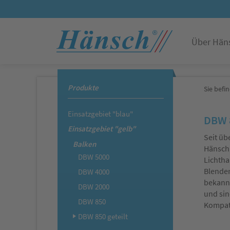
Über Hän
Produkte
Sie befin
Einsatzgebiet "blau"
DBW 8
Einsatzgebiet "gelb"
Seit üb
Balken
Hänsch.
DBW 5000
Lichtha
Blenden
DBW 4000
bekannt
DBW 2000
und sin
DBW 850
Kompat
DBW 850 geteilt