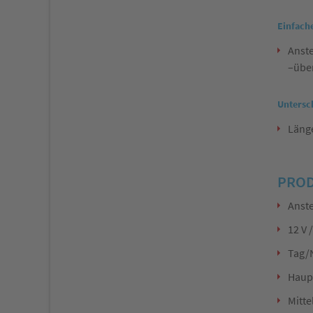
Einfach
Anst
–über
Untersc
Länge
PROD
Anste
12 V 
Tag/
Haup
Mitte