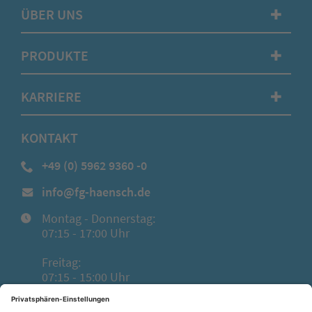
ÜBER UNS
✚
PRODUKTE
✚
KARRIERE
✚
KONTAKT
+49 (0) 5962 9360 -0
info@fg-haensch.de
Montag - Donnerstag:
07:15 - 17:00 Uhr
Freitag:
07:15 - 15:00 Uhr