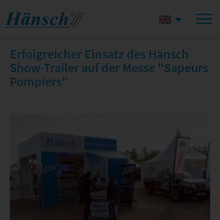
Erfolgreicher Einsatz des Hänsch
Show-Trailer auf der Messe "Sapeurs
Pompiers"