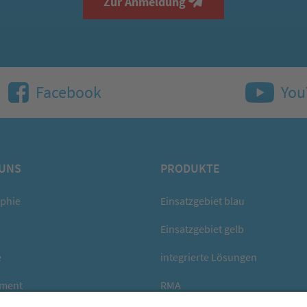
Zur Anmeldung
Facebook
You
 UNS
PRODUKTE
ophie
Einsatzgebiet blau
Einsatzgebiet gelb
e
integrierte Lösungen
ment
RMA