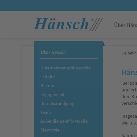
Über Hän
Über Hänsch
Sie befin
Unternehmensphilosophie
Häns
Leitbild
Bei som
Historie
und erf
Engagement
dem Kre
verschi
Betriebsrundgang
Team
Insgesa
Außendienst-Info-Mobile
wie u.a
Standorte
Kaum ei