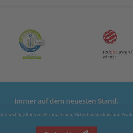
Immer auf dem neuesten Stand.
und wichtige Infos zu Warnsystemen, Sicherheitstechnik und Produ