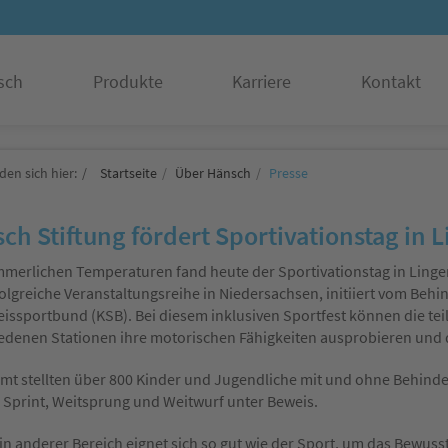
sch
Produkte
Karriere
Kontakt
den sich hier:
Startseite
Über Hänsch
Presse
ch Stiftung fördert Sportivationstag in 
merlichen Temperaturen fand heute der Sportivationstag in Lingen s
olgreiche Veranstaltungsreihe in Niedersachsen, initiiert vom Be
issportbund (KSB). Bei diesem inklusiven Sportfest können die t
edenen Stationen ihre motorischen Fähigkeiten ausprobieren und
mt stellten über 800 Kinder und Jugendliche mit und ohne Behinder
. Sprint, Weitsprung und Weitwurf unter Beweis.
n anderer Bereich eignet sich so gut wie der Sport, um das Bewusstse