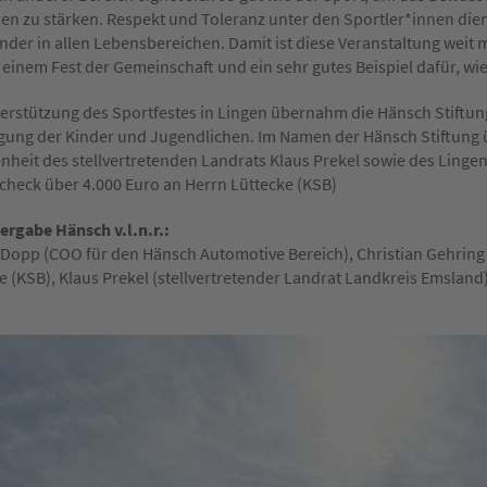
n zu stärken. Respekt und Toleranz unter den Sportler*innen diene
nder in allen Lebensbereichen. Damit ist diese Veranstaltung weit 
 einem Fest der Gemeinschaft und ein sehr gutes Beispiel dafür, wie
erstützung des Sportfestes in Lingen übernahm die Hänsch Stiftung
gung der Kinder und Jugendlichen. Im Namen der Hänsch Stiftung
heit des stellvertretenden Landrats Klaus Prekel sowie des Linge
check über 4.000 Euro an Herrn Lüttecke (KSB)
ergabe Hänsch v.l.n.r.:
Dopp (COO für den Hänsch Automotive Bereich), Christian Gehrin
e (KSB), Klaus Prekel (stellvertretender Landrat Landkreis Emsland