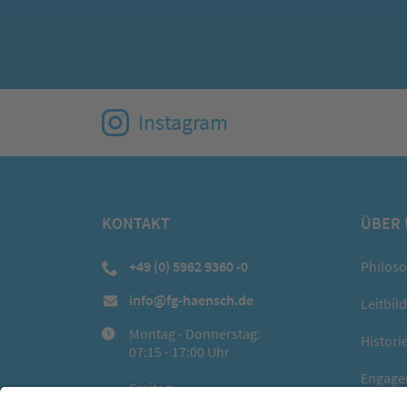
Instagram
KONTAKT
ÜBER
+49 (0) 5962 9360 -0
Philos
info@fg-haensch.de
Leitbild
Montag - Donnerstag:
Histori
07:15 - 17:00 Uhr
Engage
Freitag:
07:15 - 15:00 Uhr